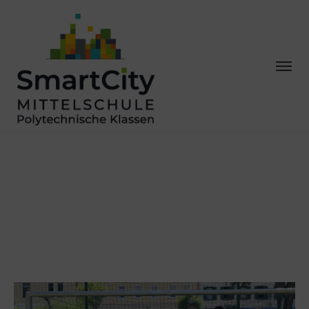
FUSSBALLTURNIER I
N DER MS KARL M
ORRE AM 1
8.06.2025