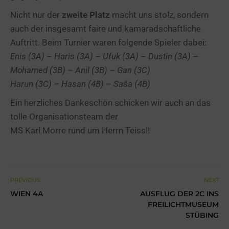
Nicht nur der
zweite Platz
macht uns stolz, sondern
auch der insgesamt faire und kamaradschaftliche
Auftritt. Beim Turnier waren folgende Spieler dabei:
Enis (3A) – Haris (3A) – Ufuk (3A) – Dustin (3A) –
Mohamed (3B) – Anil (3B) – Gan (3C)
Harun (3C) – Hasan (4B) – Saša (4B)
Ein herzliches Dankeschön schicken wir auch an das
tolle Organisationsteam der
MS Karl Morre rund um Herrn Teissl!
PREVIOUS
NEXT
WIEN 4A
AUSFLUG DER 2C INS
FREILICHTMUSEUM
STÜBING