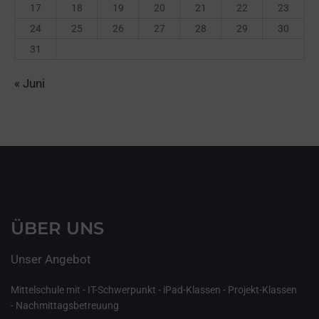
17
18
19
20
21
22
23
24
25
26
27
28
29
30
31
« Juni
ÜBER UNS
Unser Angebot
Mittelschule mit - IT-Schwerpunkt - iPad-Klassen - Projekt-Klassen
- Nachmittagsbetreuung