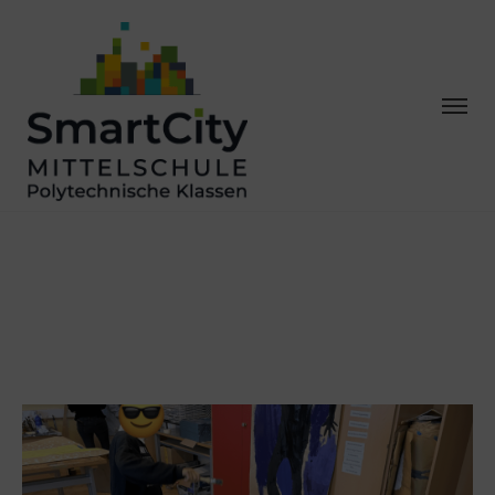
ICH, DU, WIR –
PROJEKTWOCHE
2A