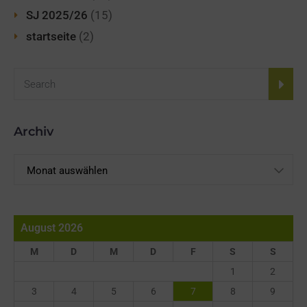
SJ 2025/26
(15)
startseite
(2)
Archiv
Archiv
August 2026
M
D
M
D
F
S
S
1
2
3
4
5
6
7
8
9