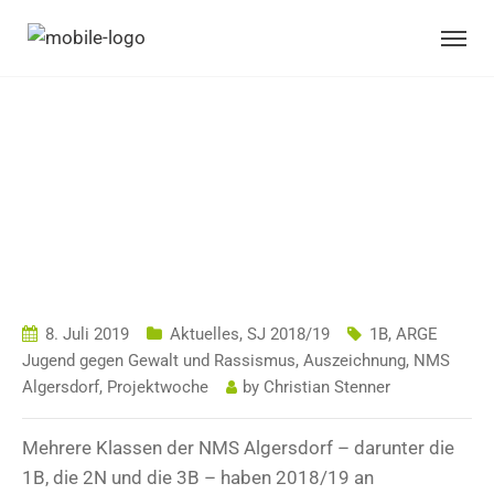
PROJEKTWOCHE:
DIE 1B HOLT EINE
AUSZEICHNUNG
8. Juli 2019
Aktuelles
,
SJ 2018/19
1B
,
ARGE
Jugend gegen Gewalt und Rassismus
,
Auszeichnung
,
NMS
Algersdorf
,
Projektwoche
by
Christian Stenner
Mehrere Klassen der NMS Algersdorf – darunter die
1B, die 2N und die 3B – haben 2018/19 an