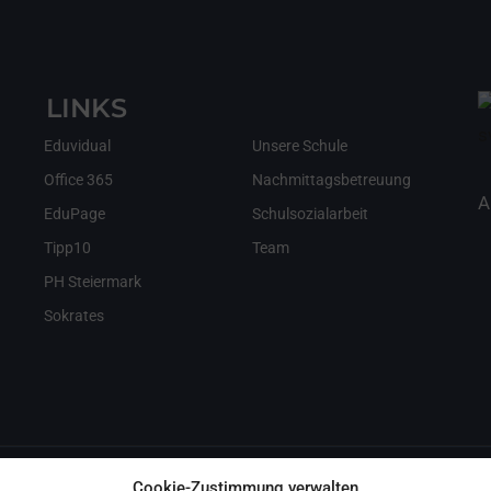
LINKS
Eduvidual
Unsere Schule
Office 365
Nachmittagsbetreuung
A
EduPage
Schulsozialarbeit
Tipp10
Team
PH Steiermark
Sokrates
Cookie-Zustimmung verwalten