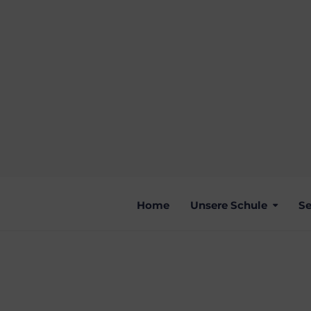
Home
Unsere Schule
Se
QUER DURCH G
DER