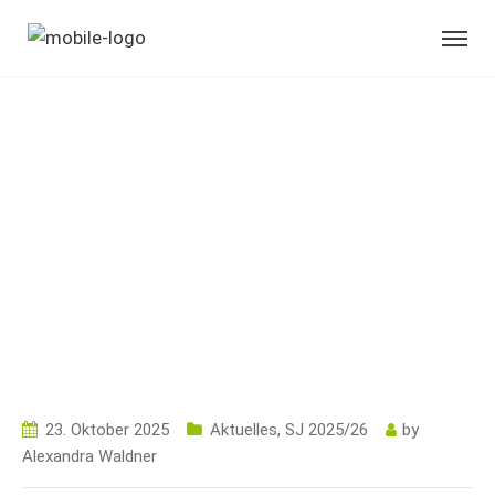
SCHULEINGANGSPR
OJEKT UND
EINFÜHRUNG
KURSSYSTEM DER
1. KLASSEN
23. Oktober 2025
Aktuelles
,
SJ 2025/26
by
Alexandra Waldner