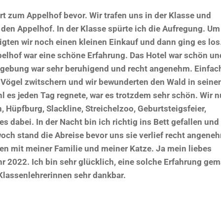
t zum Appelhof bevor. Wir trafen uns in der Klasse und
 den Appelhof. In der Klasse spürte ich die Aufregung. Um
gten wir noch einen kleinen Einkauf und dann ging es los
pelhof war eine schöne Erfahrung. Das Hotel war schön un
Umgebung war sehr beruhigend und recht angenehm. Einfac
e Vögel zwitschern und wir bewunderten den Wald in seine
 es jeden Tag regnete, war es trotzdem sehr schön. Wir n
 Hüpfburg, Slackline, Streichelzoo, Geburtsteigsfeier,
dabei. In der Nacht bin ich richtig ins Bett gefallen und
och stand die Abreise bevor uns sie verlief recht angene
en mit meiner Familie und meiner Katze. Ja mein liebes
r 2022. Ich bin sehr glücklich, eine solche Erfahrung ge
Klassenlehrerinnen sehr dankbar.