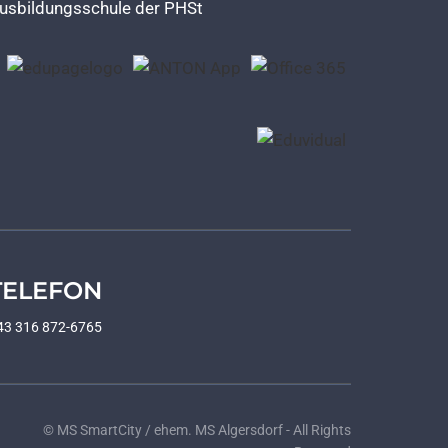
usbildungsschule der PHSt
TELEFON
43 316 872-6765
© MS SmartCity / ehem. MS Algersdorf - All Rights