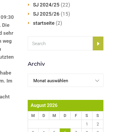
SJ 2024/25
(22)
SJ 2025/26
(15)
 09:30
startseite
(2)
. Die
d sehr
h weg
n
utzten
Archiv
 habe
Archiv
hm. Im
macht
August 2026
M
D
M
D
F
S
S
1
2