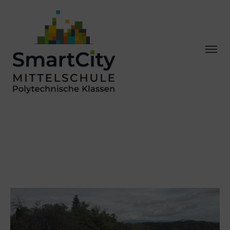
START IN EIN
NEUES SCHULJAHR
– AKTIVTAGE 2A