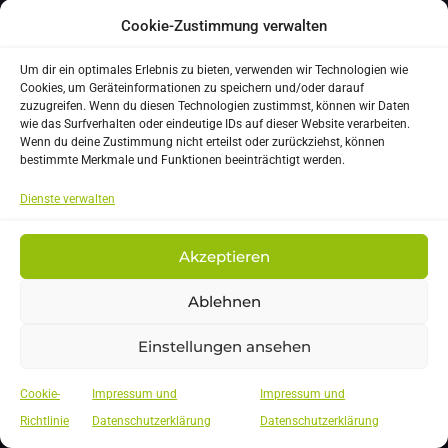
E-MAIL
Cookie-Zustimmung verwalten
ms.algersdorf@ms-algersdorf.edu.graz.at
Um dir ein optimales Erlebnis zu bieten, verwenden wir Technologien wie
Cookies, um Geräteinformationen zu speichern und/oder darauf
ADRESSE
zuzugreifen. Wenn du diesen Technologien zustimmst, können wir Daten
wie das Surfverhalten oder eindeutige IDs auf dieser Website verarbeiten.
Wagner Biro Straße 99 | 8020 Graz
Wenn du deine Zustimmung nicht erteilst oder zurückziehst, können
bestimmte Merkmale und Funktionen beeinträchtigt werden.
TELEFON
Dienste verwalten
+43 316 872-6765
Akzeptieren
Ablehnen
Impressum & Datenschutz
Einstellungen ansehen
Cookie-
Impressum und
Impressum und
© MS SmartCity / ehem. MS Algersdorf - All Rights Reserved
Richtlinie
Datenschutzerklärung
Datenschutzerklärung