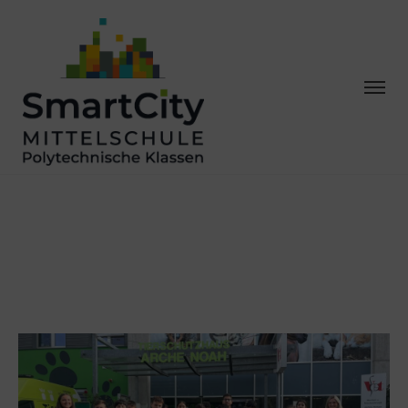
2A IM AUFTRAG
DES
TIERSCHUTZES