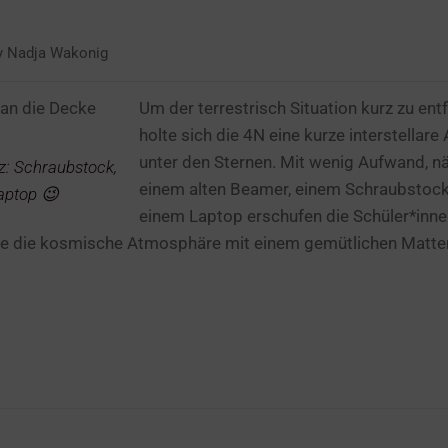
y
Nadja Wakonig
Um der terrestrisch Situation kurz zu entf
holte sich die 4N eine kurze interstellare
unter den Sternen. Mit wenig Aufwand, n
z: Schraubstock,
einem alten Beamer, einem Schraubstoc
aptop 😉
einem Laptop erschufen die Schüler*inne
urde die kosmische Atmosphäre mit einem gemütlichen Matt