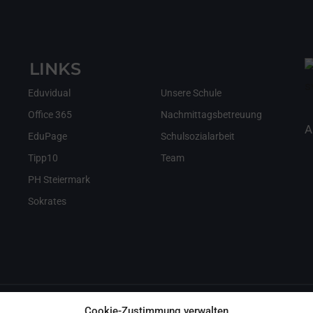
LINKS
Eduvidual
Unsere Schule
Office 365
Nachmittagsbetreuung
A
EduPage
Schulsozialarbeit
Tipp10
Team
PH Steiermark
Sokrates
Cookie-Zustimmung verwalten