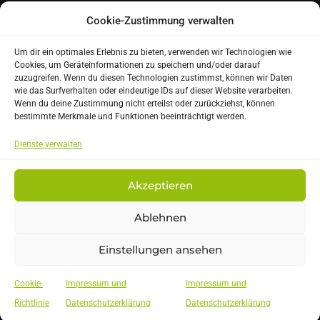
E-MAIL
Cookie-Zustimmung verwalten
ms.algersdorf@ms-algersdorf.edu.graz.at
Um dir ein optimales Erlebnis zu bieten, verwenden wir Technologien wie
Cookies, um Geräteinformationen zu speichern und/oder darauf
ADRESSE
zuzugreifen. Wenn du diesen Technologien zustimmst, können wir Daten
wie das Surfverhalten oder eindeutige IDs auf dieser Website verarbeiten.
Wagner Biro Straße 99 | 8020 Graz
Wenn du deine Zustimmung nicht erteilst oder zurückziehst, können
bestimmte Merkmale und Funktionen beeinträchtigt werden.
TELEFON
Dienste verwalten
+43 316 872-6765
Akzeptieren
Ablehnen
Impressum & Datenschutz
Einstellungen ansehen
Cookie-
Impressum und
Impressum und
© MS SmartCity / ehem. MS Algersdorf - All Rights Reserved
Richtlinie
Datenschutzerklärung
Datenschutzerklärung