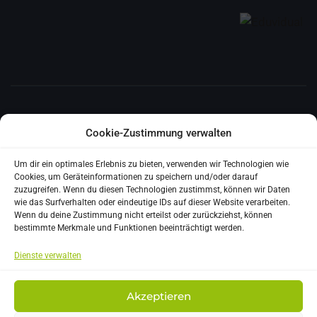
E-MAIL
Cookie-Zustimmung verwalten
ms.algersdorf@ms-algersdorf.edu.graz.at
Um dir ein optimales Erlebnis zu bieten, verwenden wir Technologien wie
Cookies, um Geräteinformationen zu speichern und/oder darauf
ADRESSE
zuzugreifen. Wenn du diesen Technologien zustimmst, können wir Daten
wie das Surfverhalten oder eindeutige IDs auf dieser Website verarbeiten.
Wagner Biro Straße 99 | 8020 Graz
Wenn du deine Zustimmung nicht erteilst oder zurückziehst, können
bestimmte Merkmale und Funktionen beeinträchtigt werden.
TELEFON
Dienste verwalten
+43 316 872-6765
Akzeptieren