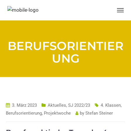
BERUFSORIENTIER
UNG
3. März 2023
Aktuelles
,
SJ 2022/23
4. Klassen
,
Berufsorientierung
,
Projektwoche
by
Stefan Steiner