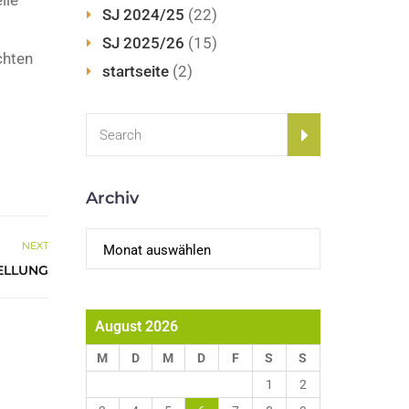
lle
SJ 2024/25
(22)
SJ 2025/26
(15)
chten
startseite
(2)
Archiv
Archiv
NEXT
ELLUNG
August 2026
M
D
M
D
F
S
S
1
2